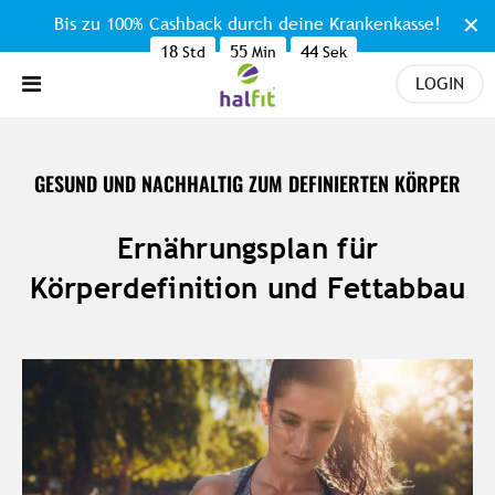
Bis zu 100% Cashback durch deine Krankenkasse!
18
55
43
Std
Min
Sek
LOGIN
GESUND UND NACHHALTIG ZUM DEFINIERTEN KÖRPER
Ernährungsplan für
Körperdefinition und Fettabbau