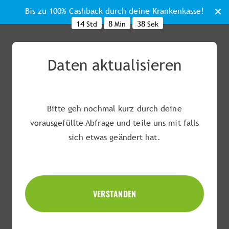
Bis zu 100% Cashback durch deine Krankenkasse!
14
8
37
Std
Min
Sek
Was ist dein Ziel?
Daten aktualisieren
Wir nutzen dein Ziel um dein Programm optimal
auf dich anzupassen.
Bitte geh nochmal kurz durch deine
vorausgefüllte Abfrage und teile uns mit falls
sich etwas geändert hat.
VERSTANDEN
Deine Ernährungsweise