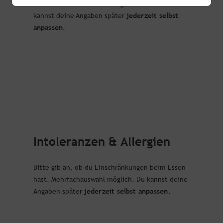
Bitte wähle deine Ernährungsweise aus. Du
jederzeit selbst
kannst deine Angaben später
anpassen
.
Intoleranzen & Allergien
Bitte gib an, ob du Einschränkungen beim Essen
hast. Mehrfachauswahl möglich. Du kannst deine
jederzeit selbst anpassen
Angaben später
.