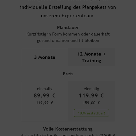
individuelle Erstellung des Planpakets von
unserem Expertenteam.
Plandauer
Kurzfristig in Form kommen oder dauerhaft
gesund ernähren und fit bleiben
12 Monate +
3 Monate
Training
Preis
einmalig
einmalig
89,99
€
119,99
€
119,99
€
159,00
€
100% erstattbar!
Volle Kostenerstattung
Als zertifizierter Präventionskurs nach § 20 SGB V