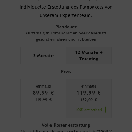
individuelle Erstellung des Planpakets von
unserem Expertenteam.
Plandauer
Kurzfristig in Form kommen oder dauerhaft
gesund ernähren und fit bleiben
12 Monate +
3 Monate
Training
Preis
einmalig
einmalig
89,99
€
119,99
€
119,99
€
159,00
€
100% erstattbar!
Volle Kostenerstattung
Als zertifizierter Präventionskurs nach § 20 SGB V