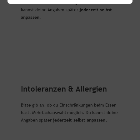
Bitte wähle deine Ernährungsweise aus. Du
jederzeit selbst
kannst deine Angaben später
anpassen
.
Intoleranzen & Allergien
Bitte gib an, ob du Einschränkungen beim Essen
hast. Mehrfachauswahl möglich. Du kannst deine
jederzeit selbst anpassen
Angaben später
.