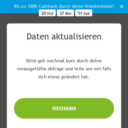
Bis zu 100% Cashback durch deine Krankenkasse!
20
37
50
Std
Min
Sek
Was ist dein Ziel?
Daten aktualisieren
Wir nutzen dein Ziel um dein Programm optimal
auf dich anzupassen.
Bitte geh nochmal kurz durch deine
vorausgefüllte Abfrage und teile uns mit falls
sich etwas geändert hat.
VERSTANDEN
Deine Ernährungsweise